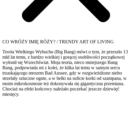
CO WRÓŻY IMIĘ RÓŻY? / TRENDY ART OF LIVING
Teoria Wielkiego Wybuchu (Big Bang) mówi o tym, że przeszło 13
mld lat temu, z bardzo wielkiej i gorącej osobliwości początkowej
wyłonił się Wszechświat. Moja teoria, nieco mniejszego Bang
Bang, podpowiada mi z kolei, że kilka lat temu w samym sercu
trzaskającego mrozem Bad Aussee, gdy w rozgwieżdżone niebo
strzelały sztuczne ognie, a w belki na suficie korki od szampana, w
moim mikrokosmosie też dokonywała się gigantyczna przemiana.
Chociaż na efekt końcowy należało poczekać jeszcze dziewięć
miesięcy.