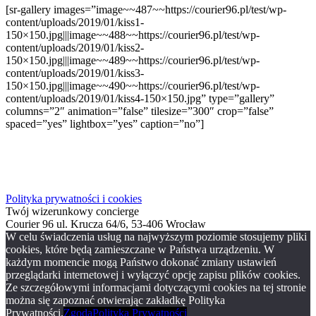
[sr-gallery images=”image~~487~~https://courier96.pl/test/wp-
content/uploads/2019/01/kiss1-
150×150.jpg|||image~~488~~https://courier96.pl/test/wp-
content/uploads/2019/01/kiss2-
150×150.jpg|||image~~489~~https://courier96.pl/test/wp-
content/uploads/2019/01/kiss3-
150×150.jpg|||image~~490~~https://courier96.pl/test/wp-
content/uploads/2019/01/kiss4-150×150.jpg” type=”gallery”
columns=”2″ animation=”false” tilesize=”300″ crop=”false”
spaced=”yes” lightbox=”yes” caption=”no”]
Polityka prywatności i cookies
Twój wizerunkowy concierge
Courier 96 ul. Krucza 64/6, 53-406 Wrocław
W celu świadczenia usług na najwyższym poziomie stosujemy pliki
cookies, które będą zamieszczane w Państwa urządzeniu. W
każdym momencie mogą Państwo dokonać zmiany ustawień
przeglądarki internetowej i wyłączyć opcję zapisu plików cookies.
Ze szczegółowymi informacjami dotyczącymi cookies na tej stronie
można się zapoznać otwierając zakładkę Polityka
Prywatności.
Zgoda
Polityka Prywatności