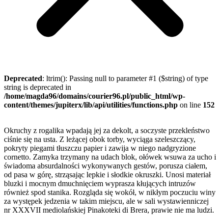
Deprecated
: ltrim(): Passing null to parameter #1 ($string) of type
string is deprecated in
/home/magda96/domains/courier96.pl/public_html/wp-
content/themes/jupiterx/lib/api/utilities/functions.php
on line
152
Okruchy z rogalika wpadają jej za dekolt, a soczyste przekleństwo
ciśnie się na usta. Z leżącej obok torby, wyciąga szeleszczący,
pokryty piegami tłuszczu papier i zawija w niego nadgryzione
cornetto. Zamyka trzymany na udach blok, ołówek wsuwa za ucho i
świadoma absurdalności wykonywanych gestów, porusza ciałem,
od pasa w górę, strząsając lepkie i słodkie okruszki. Unosi materiał
bluzki i mocnym dmuchnięciem wyprasza kłujących intruzów
również spod stanika. Rozgląda się wokół, w nikłym poczuciu winy
za występek jedzenia w takim miejscu, ale w sali wystawienniczej
nr XXXVII mediolańskiej Pinakoteki di Brera, prawie nie ma ludzi.