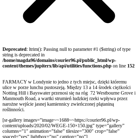
Deprecated
: ltrim(): Passing null to parameter #1 ($string) of type
string is deprecated in
/home/magda96/domains/courier96.pl/public_html/wp-
content/themes/jupiterx/lib/api/utilities/functions.php
on line
152
FARMACY w Londynie to jedno z tych miejsc, dzięki któremu
ulice w porze lunchu pustoszeją. Między 13 a 14 środek ciężkości
Notting Hill i Bayswater przenosi się na róg 72 Westbourne Grove i
Manmouth Road, a wartki strumień ludzkiej rzeki wpływa przez
narożne wejście jasnej kamiennicy zwieńczonej plątaniną
roślinności.
[sr-gallery images=”image~~1688~~https://courier96.pl/wp-
content/uploads/2020/02/WEGE-150×150.jpg” type=”gallery”
columns=”1″ animation=”false” tilesize=”300″ crop=”false”
spaced=”yes” lightbox=”no” caption=”no”]