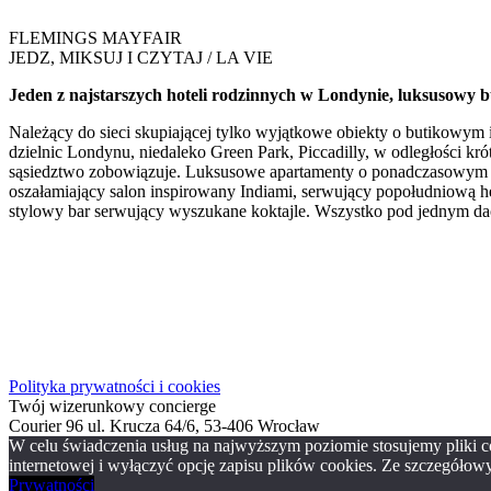
FLEMINGS MAYFAIR
JEDZ, MIKSUJ I CZYTAJ / LA VIE​
Jeden z najstarszych hoteli rodzinnych w Londynie, luksusowy bu
Należący do sieci skupiającej tylko wyjątkowe obiekty o butikowym 
dzielnic Londynu, niedaleko Green Park, Piccadilly, w odległości k
sąsiedztwo zobowiązuje. Luksusowe apartamenty o ponadczasowym i 
oszałamiający salon inspirowany Indiami, serwujący popołudniową h
stylowy bar serwujący wyszukane koktajle. Wszystko pod jednym d
Polityka prywatności i cookies
Twój wizerunkowy concierge
Courier 96 ul. Krucza 64/6, 53-406 Wrocław
W celu świadczenia usług na najwyższym poziomie stosujemy pliki
internetowej i wyłączyć opcję zapisu plików cookies. Ze szczegółowy
Prywatności