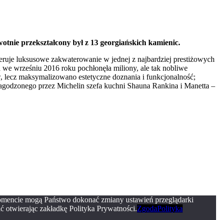
otnie przekształcony był z 13 georgiańskich kamienic.
feruje luksusowe zakwaterowanie w jednej z najbardziej prestiżowych
 we wrześniu 2016 roku pochłonęła miliony, ale tak nobliwe
 lecz maksymalizowano estetyczne doznania i funkcjonalność;
nagodzonego przez Michelin szefa kuchni Shauna Rankina i Manetta –
momencie mogą Państwo dokonać zmiany ustawień przeglądarki
ć otwierając zakładkę Polityka Prywatności.
Zgoda
Polityka