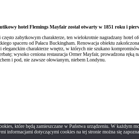
tikowy hotel Flemings Mayfair został otwarty w 1851 roku i pierw
i często zabytkowym charakterze, ten wielokrotnie nagradzany hotel o
rótkiego spaceru od Pałacu Buckingham. Renowacja obiektu zakończona
eleganckim charakterze wnętrz, w których nie szukano kompromisów,
erbatę; wysoko ceniona restauracja Ormer Mayfair, prowadzona ręką 
achem i pod, nie zawsze ołowianym, niebem Londynu.
 cookies, które będą zamieszczane w Państwa urządzeniu. W każdym 
mi informacjami dotyczącymi cookies na tej stronie można się zapozna