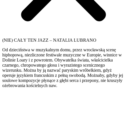
(NIE) CAŁY TEN JAZZ – NATALIA LUBRANO
Od dzieciństwa w muzykalnym domu, przez wrocławską scenę
hiphopową, niezliczone festiwale muzyczne w Europie, winnice w
Dolinie Loary i z powrotem. Obywatelka świata, właścicielka
czarnego, chropowatego głosu i wyrazistego scenicznego
wizerunku. Można by ją nazwać paryskim wróbelkiem, gdyż
operuje językiem francuskim z pełną swobodą. Możnaby, gdyby jej
soulowe kompozycje płynące z głębi serca i przepony, nie kruszyły
ożebrowania kościelnych naw.